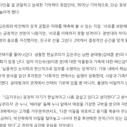
 타인을 잘 관찰하고 섬세한 기억력이 장점인데, ‘뛰어난 기억력으로, 단순 정
놀라게 했다.
김은희와 박찬혁의 성격 궁합은 미래를 예측해 볼 수 있는 지점. ‘서로를 보완해
다’는 긍정적인 전망이 나왔지만, ‘서로를 이해하지 못할 성격이다. 정반대의 차
정의 동요를 자각했지만, 친구로 선을 그었다. 2막에서 결정적인 순간을 맞게 
선택지를 풀어나갔다. 냉철한 현실주의자 김은주는 남편 윤태형(김태훈 분)의 
화가 엄청 난다. 엄마 이진숙(원미경 분)에 대한 억울함과 가족에 대한 배신감이
다. ‘실용적인 논리력과 헌신적으로 임무를 수행하는 성격이다. 가정 내에서 핵
하게 분석을 읽던 추자현은 “사회적인 면에서는 설명이 정확한데, 사랑과 가족
했다. 윤태형과의 관계에서 선택의 기로에 있을 뿐 아니라, 출생의 비밀까지 
 “(김지우는) 굉장히 자기가 현실적이고 나름 잘살고 있다고 생각한다”고 분석
의자’ 큰 누나, ‘배려왕’ 둘째 누나 밑에서 애정을 가장한 구박을 받으며 자란
각’ 대목에서는 고개를 갸우뚱하면서도, ‘다른 이들을 위로하고 용기를 북돋아 주
긍하다, 박찬혁에게 비밀을 털어놓고 나서야 한결 후련해한 전적(?)이 있는 김
정말 맞다”고 격하게 공감해 웃음을 자아냈다.