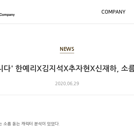
COMPANY
NEWS
니다' 한예리X김지석X추자현X신재하, 소름
2020.06.29
는 소름 돋는 캐릭터 분석이 있었다.