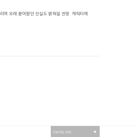
내리며 오래 묻어왔던 진실도 밝혀질 전망. 캐릭터에
Family site
▼