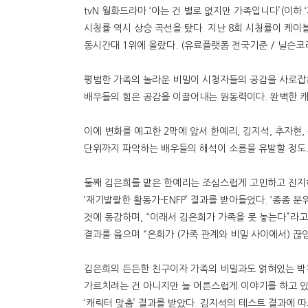
tvN 월화드라마 ‘아는 건 별로 없지만 가족입니다’(이
시청률 역시 상승 곡선을 탔다. 지난 8회 시청률이 케이블
동시간대 1위에 올랐다. (유료플랫폼 전국기준 / 닐슨코
평범한 가족의 놀라운 비밀이 시청자들의 공감을 사로잡은
배우들의 힘은 공감을 이끌어내는 원동력이다. 완벽한 캐
이에 변화를 예고한 2막에 앞서 한예리, 김지석, 추자현, 신재
단위까지 파악하는 배우들의 해석이 소름을 유발할 정도. 
둘째 김은희를 맡은 한예리는 조심스럽게 고민하고 진지하
‘재기발랄한 활동가-ENFP’ 결과를 받아들었다. ‘종종
것에 동감하며, “이래서 김은희가 가족을 못 놓는다”라고
결과를 읊으며 “은희가 (가족 관계와 비밀 사이에서) 끊
김은희의 든든한 친구이자 가족의 비밀과도 얽혀있는 박찬
가르치려는 건 아니지만 늘 어른스럽게 이야기를 하고 있
‘캐릭터 맞춤’ 결과를 받았다. 김지석의 테스트 결과에 따