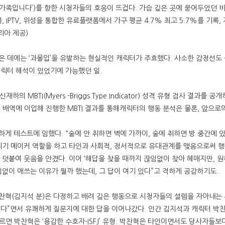
하 ‘가족입니다’)를 향한 시청자들의 호응이 뜨겁다. 가슴 깊은 곳에 묻어두었던
, IPTV, 위성을 통합한 유료플랫폼에서 가구 평균 4.7% 최고 5.7%를 기
리아 제공)
 데에는 ‘과몰입’을 유발하는 현실적인 캐릭터가 주효했다. 사소한 감정선도
릭터 해석이 있었기에 가능했던 일.
하의 MBTI(Myers -Briggs Type Indicator) 성격 유형 검사 결
배역에 이입해 진행한 MBTI 결과를 통해캐릭터의 행동 분석은 물론, 앞으로
게 테스트에 임했다. “술에 안 취하면 벽에 가까이, 술에 취하면 방 중간에
 분위기 메이커 역할을 하고 타인과 사회적, 정서적으로 유대관계를 맺음으로써 행
 덧붙여 웃음을 안겼다. 이어 ‘해답을 찾을 때까지 끊임없이 찾아 헤매지만, 원
임없이 애쓰는 이유가 뭘까 했는데, 그 답이 여기 있다”고 격하게 공감하기도.
혁(김지석 분)은 다정하고 배려 깊은 행동으로 시청자들의 설렘을 자아내는 주
다”면서 유쾌하게 질문지에 대한 답을 이어나갔다. 인간 김지석과 캐릭터 박찬
르면 박찬혁은 ‘용감한 수호자-ISFJ’ 유형. 박찬혁은 타인이면서도 당사자들보