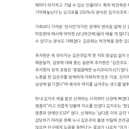
때마다 의지하고 기댈 수 있는 인물이다. 특히 박찬혁은
기억해놓는다’는 싱크로율 200%의 분석은 김지석조차 
가족보다 가까운 ‘찐사친’이지만 관계의 변곡점 앞에 선 
따뜻한데 매사에 딱딱한 ISFJ(박찬혁)들이 배울 게 많
수 있다’는 분석도 더해졌다. 김은희는 박찬혁을 향한 감
추자현은 똑 부러지는 김은주답게 한 치의 망설임 없이 
때문일까, 감정에 대해 묻는 질문에 추자현은 “김은주도 
추자현의 성격 유형은 ‘청렴결백한 논리주의자-ISTJ’였
노릇을 한 김은주를 완벽하게 이해하게 만든 지점. 진지
상상에 맡기겠다”며 해석의 여지를 남겨주는 센스를 발휘
막내 김지우 역을 맡은 신재하는 시작부터 난관에 빠졌다.
멍충이”라고 귀엽게 덧붙여 미소를 안겼다.김지우는 ‘현실주
영혼의 연예인-ESFP’ 였다. 신재하는 ‘남다른 미적 감
감당하기 어려운 첫째 누나 김은주의 출생 비밀에 전전긍
않으면 친구에게 도움을 청한다’는 결과가 나오자 “이거 