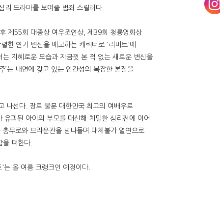
 심리 드라마를 보여줄 범죄 스릴러다.
후 제55회 대종상 여우조연상, 제39회 청룡영화상
강렬한 연기 변신을 예고하는 캐릭터로 '리미트'에
서는 지혜로운 모습과 지금껏 본 적 없는 새로운 변신을
‘연주’는 내면에 갖고 있는 인간성의 복잡한 본질을
고 나선다. 장르 불문 대한민국 최고의 여배우로
맡아 유괴된 아이의 부모를 대신해 치밀한 심리전에 이어
' 등 충무로와 브라운관을 넘나들며 대체불가 열연으로
감을 더한다.
'는 올 여름 크랭크인 예정이다.