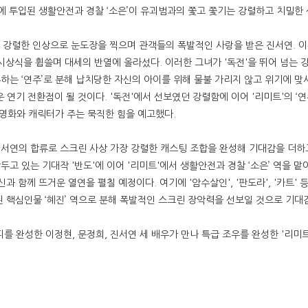
에 투입된 생활안전과 경찰 ‘소은’이 유괴범과의 쫓고 쫓기는 강렬하고 치밀한
는 강렬한 인상으로 눈도장을 찍으며 관객들의 폭발적인 사랑을 받은 진서연. 이
시상식을 휩쓸며 대세의 반열에 올라섰다. 이러한 그녀가 '독전'을 뛰어 넘는 
하는 ‘연주’로 분해 납치당한 자신의 아이를 위해 물불 가리지 않고 위기에 맞
운 연기 전환점이 될 것이다. '독전'에서 선보였던 강렬함에 이어 '리미트'의 
 영화와 캐릭터가 주는 묵직한 힘을 예고했다.
서연의 합류로 스크린 사상 가장 강렬한 캐스팅 조합을 완성해 기대감을 더하
고 있는 기대작 '반도'에 이어 '리미트'에서 생활안전과 경찰 ‘소은’ 역을 
과 함께 뜨거운 열연을 펼칠 예정이다. 여기에 '암수살인', '판도라', '카트
 핵심인물 ‘혜진’ 역으로 분해 폭발적인 스크린 장악력을 선보일 것으로 기대
 완성한 이정현, 문정희, 진서연 세 배우가 만나 특급 조우를 완성한 '리미트