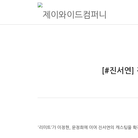
제이와이드컴퍼니
종합 엔터테인먼트 제이와이드컴퍼니 Official website
[#진서연]
'리미트'가 이정현, 문정희에 이어 진서연의 캐스팅을 확