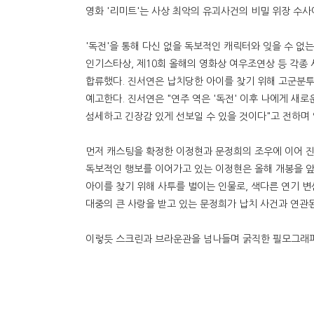
영화 '리미트'는 사상 최악의 유괴사건의 비밀 위장 수사
'독전'을 통해 다신 없을 독보적인 캐릭터와 잊을 수 없
인기스타상, 제10회 올해의 영화상 여우조연상 등 각종 
합류했다. 진서연은 납치당한 아이를 찾기 위해 고군분투
예고한다. 진서연은 "연주 역은 '독전' 이후 나에게 새로
섬세하고 긴장감 있게 선보일 수 있을 것이다"고 전하며
먼저 캐스팅을 확정한 이정현과 문정희의 조우에 이어 진
독보적인 행보를 이어가고 있는 이정현은 올해 개봉을 앞두
아이를 찾기 위해 사투를 벌이는 인물로, 색다른 연기 변신
대중의 큰 사랑을 받고 있는 문정희가 납치 사건과 연관된
이렇듯 스크린과 브라운관을 넘나들며 굵직한 필모그래피를