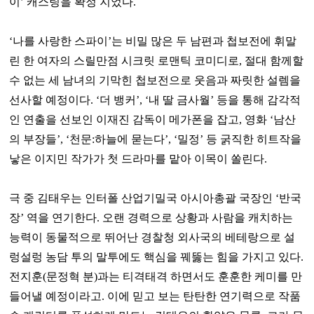
이’ 캐스팅을 확정 지었다.
‘나를 사랑한 스파이’는 비밀 많은 두 남편과 첩보전에 휘말
린 한 여자의 스릴만점 시크릿 로맨틱 코미디로, 절대 함께할
수 없는 세 남녀의 기막힌 첩보전으로 웃음과 짜릿한 설렘을
선사할 예정이다. ‘더 뱅커’, ‘내 딸 금사월’ 등을 통해 감각적
인 연출을 선보인 이재진 감독이 메가폰을 잡고, 영화 ‘남산
의 부장들’, ‘천문:하늘에 묻는다’, ‘밀정’ 등 굵직한 히트작을
낳은 이지민 작가가 첫 드라마를 맡아 이목이 쏠린다.
극 중 김태우는 인터폴 산업기밀국 아시아총괄 국장인 ‘반국
장’ 역을 연기한다. 오랜 경력으로 상황과 사람을 캐치하는
능력이 동물적으로 뛰어난 경찰청 외사국의 베테랑으로 설
렁설렁 농담 투의 말투에도 핵심을 꿰뚫는 힘을 가지고 있다.
전지훈(문정혁 분)과는 티격태격 하면서도 훈훈한 케미를 만
들어낼 예정이라고. 이에 믿고 보는 탄탄한 연기력으로 작품