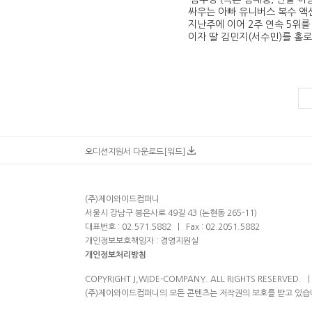
싸우는 아빠 유니버스 복수 액
지난주에 이어 2주 연속 5위
이자 딸 김민지(서수민)를 홀로
다음
맨끝
오디션지원서 다운로드[워드]
(주)제이와이드컴퍼니
서울시 강남구 봉은사로 49길 43 (논현동 265-11)
대표번호 : 02.571.5882
ㅣ
Fax : 02.2051.5882
개인정보보호책임자 : 경영지원실
개인정보처리방침
COPYRIGHT J,WIDE-COMPANY. ALL RIGHTS RESERVED.
(주)제이와이드컴퍼니의 모든 콘텐츠는 저작권의 보호를 받고 있습