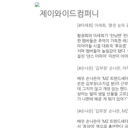
제이와이드컴퍼니
종합 엔터테인먼트 제이와이드컴퍼니 Official website
[#이세희] 이세희, ‘맑은 눈의
황광희와 이세희가 ‘런닝맨’ 판
한 멤버들은 추억이 가득한 레
의아이들 시절 대표곡 ‘후유증
치며 멤버들의 놀림감이 됐다. 
걸린 ‘댄스 마피아’ 미션이 이
[#손나은] '김부장' 손나은, 
배우 손나은이 'MZ 트렌드세터'
은은 김부장(소지섭 분)이 근
데 그치지 않고 개성 있는 핸
상아는 딸의 생일 선물을 고르
가 나한테 해준 게 뭐가 있어
[#손나은] ‘김부장’ 손나은, 
배우 손나은이 ‘MZ 트렌드세터’
서 ‘정상아’ 역으로 출연한다.