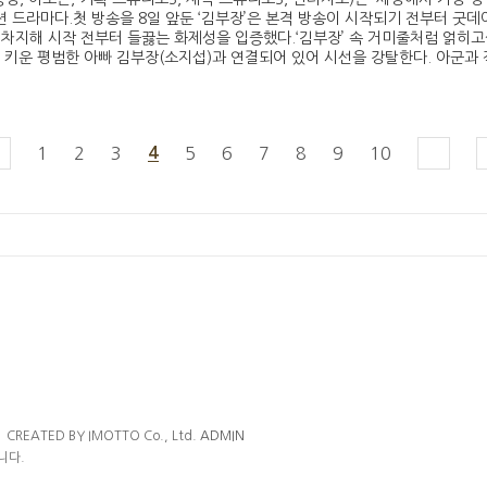
션 드라마다.첫 방송을 8일 앞둔 ‘김부장’은 본격 방송이 시작되기 전부터 굿
를 차지해 시작 전부터 들끓는 화제성을 입증했다.‘김부장’ 속 거미줄처럼 얽히
 키운 평범한 아빠 김부장(소지섭)과 연결되어 있어 시선을 강탈한다. 아군과 
1
2
3
4
5
6
7
8
9
10
ㅣ
CREATED BY IMOTTO Co., Ltd.
ADMIN
니다.