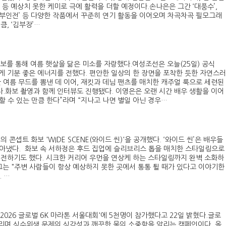
 등 예상치 못한 케미로 극에 활력을 더할 예정이다.손나은은 그간 ‘대풍수’,
로’, ‘옥씨부인전’ 등 다양한 작품에서 꾸준히 연기 활동을 이어오며 차곡차곡 필모그래
, ‘김부장’…
보를 통해 여름 햇살을 닮은 미소를 자랑했다.여성조선은 오늘(25일) 공식
게 기분 좋은 에너지를 전했다. 편안한 일상의 한 장면을 포착한 듯한 자연스러
여름 무드를 뽐낸 데 이어, 재킷과 데님 팬츠를 매치한 캐주얼 룩으로 세련된
.화보 촬영과 함께 인터뷰도 진행됐다. 이영은은 오랜 시간 배우 생활을 이어
할 수 있는 만큼 한다”라며 “지나고 나면 별일 아닌 경우…
트 화보 'WIDE SCENE(와이드 씬)'을 공개했다. ‘와이드 씬’은 배우들
아냈다. 화보 속 서하정은 후드 집업에 슬리브리스 톱을 매치한 스타일링으로
 전하기도 했다. 시크한 커리어 우먼을 연상케 하는 스타일링까지 완벽 소화하
그는 "주변 사람들이 항상 예상하지 못한 곳에서 통통 튈 때가 있다고 이야기한
 …
026 글로벌 6K 마라톤 서울대회'에 5천명이 참가했다고 22일 밝혔다.글로
달리며 식수위생 문제의 심각성과 깨끗한 물의 소중함을 알리는 캠페인이다. 올