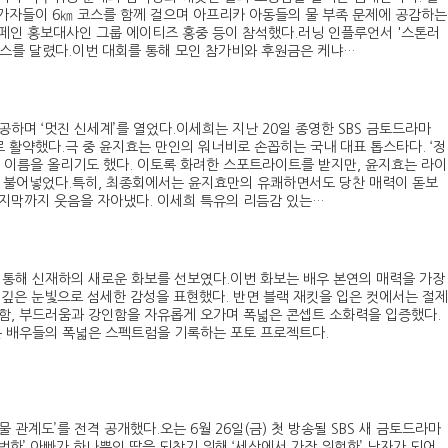
참가자들이 6㎞ 코스를 함께 걸으며 아프리카 아동들의 물 부족 문제에 공감하는
캠페인 홍보대사인 그룹 에이티즈 홍중 등이 참석했다.러닝 인플루언서 '스톤러
 코스를 달렸다.이번 대회를 통해 모인 참가비와 후원금은 케냐…
공하며 ‘멋진 신세계’를 열었다.이세희는 지난 20일 종영한 SBS 금토드라마
으로 활약했다.극 중 윤지효는 만인의 워너비로 손꼽히는 국내 대표 톱스타다. ‘정
례 이름을 올리기도 했다. 이토록 화려한 스포트라이트를 받지만, 윤지효는 라이
을 불어넣었다.특히, 최종회에서는 윤지효만의 유쾌하면서도 당찬 매력이 돋보
마지막까지 웃음을 자아냈다. 이세희 특유의 리듬감 있는…
을 통해 신재하의 새로운 화보를 선보였다.이번 화보는 배우 본연의 매력을 가장
 깊은 눈빛으로 섬세한 감성을 표현했다. 반면 블랙 재킷을 입은 컷에서는 절제
함, 부드러움과 강인함을 자유롭게 오가며 폭넓은 콘셉트 소화력을 입증했다.
'은 배우들의 폭넓은 스펙트럼을 기록하는 포토 프로젝트다.
물 관계도’를 전격 공개했다.오는 6월 26일(금) 첫 방송될 SBS 새 금토드라마
평범한’ 아빠가 하나뿐인 딸을 되찾기 위해 ‘세상에서 가장 위험한’ 남자가 되어