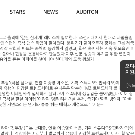
STARS
NEWS
AUDITON
스트로 출격해 ‘값진 신세계’ 레이스에 참여한다. 조선시대에서 현대로 타임슬립
자연스럽게 즉석 댄스 타임이 펼쳐졌다. 분위기가 달아오르자 광희는 그룹 제국
 정작 광희의 파트는 좀처럼 등장하지 않았고, 화면 속에서는 계속 뒷모습만 비
장난을 쏟아내 현장을 웃음바다로 만들었다.이후 신분 상승과 유지를 위한 엽전이
른 음악을 듣는 마피아를 찾아내야 한다.게임 도중 광희가 …
오디
지원
'김부장'(극본 남대중, 연출 이승영·이소은, 기획 스튜디오S·판타지오)에서 손나
[워드
지 유행에 민감한 트렌드세터로 손나은은 단순히 'MZ 트렌드세터'를 연기하는
를 반영한 디테일까지 섬세하게 살려내며 캐릭터에 생동감을 불어넣었다.이어 정
 극복할 필살 아이템"이라며 명품 티셔츠를 추천, 급기야 딸로 빙의해 "아빠
 듯한 자연스러운 연기와 통통 튀는 매력과 개성으로 무거운…
토드라마 ‘김부장’(극본 남대중, 연출 이승영·이소은, 기획 스튜디오S·판타지오)에
역을 맡았다. 정상아는 머리부터 발끝까지 유행에 민감한 트렌드세터이자, 할 말은