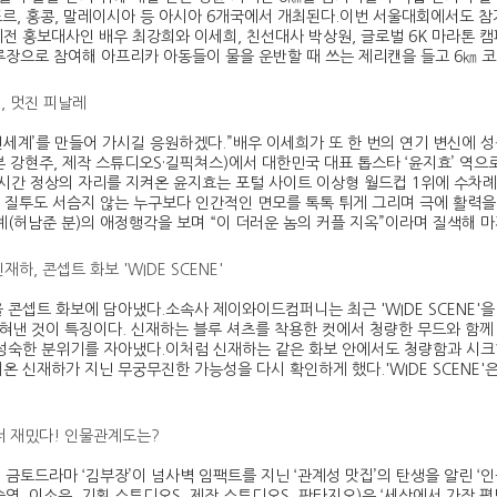
가포르, 홍콩, 말레이시아 등 아시아 6개국에서 개최된다.이번 서울대회에서도 
전 홍보대사인 배우 최강희와 이세희, 친선대사 박상원, 글로벌 6K 마라톤 
크루장으로 참여해 아프리카 아동들이 물을 운반할 때 쓰는 제리캔을 들고 6㎞
희, 멋진 피날레
신세계’를 만들어 가시길 응원하겠다.”배우 이세희가 또 한 번의 연기 변신에 성
극본 강현주, 제작 스튜디오S·길픽쳐스)에서 대한민국 대표 톱스타 ‘윤지효’ 역
 시간 정상의 자리를 지켜온 윤지효는 포털 사이트 이상형 월드컵 1위에 수차
한 질투도 서슴지 않는 누구보다 인간적인 면모를 톡톡 튀게 그리며 극에 활력
계(허남준 분)의 애정행각을 보며 “이 더러운 놈의 커플 지옥”이라며 질색해 
하, 콘셉트 화보 'WIDE SCENE'
 콘셉트 화보에 담아냈다.소속사 제이와이드컴퍼니는 최근 'WIDE SCENE'
입혀낸 것이 특징이다. 신재하는 블루 셔츠를 착용한 컷에서 청량한 무드와 함께
성숙한 분위기를 자아냈다.이처럼 신재하는 같은 화보 안에서도 청량함과 시크
온 신재하가 지닌 무궁무진한 가능성을 다시 확인하게 했다.'WIDE SCENE
 더 재밌다! 인물관계도는?
 새 금토드라마 ‘김부장’이 넘사벽 임팩트를 지닌 ‘관계성 맛집’의 탄생을 알린 ‘인
이승영, 이소은, 기획 스튜디오S, 제작 스튜디오S, 판타지오)은 ‘세상에서 가장 