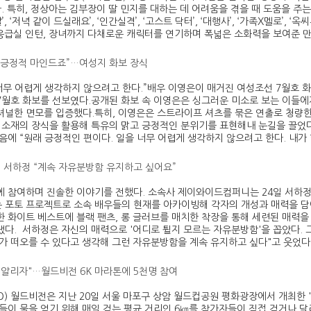
. 특히, 정상아는 김부장이 딸 민지를 대하는 데 어려움을 겪을 때 도움을 주는
’, ‘저녁 같이 드실래요’, ‘인간실격’, ‘고스트 닥터’, ‘대행사’, ‘가족X멜
응급실 인턴, 장녀까지 다채로운 캐릭터를 연기하며 폭넓은 소화력을 보여준 만큼
? 긍정적 마인드죠”…여성지 화보 장식
너무 어렵게 생각하지 않으려고 한다.”배우 이영은이 매거진 여성조선 7월호 화
 7월호 화보를 선보였다.공개된 화보 속 이영은은 싱그러운 미소로 보는 이들에
셔널한 면모를 입증했다.특히, 이영은은 스트라이프 셔츠를 묶은 연출로 청량한 
스 소재의 장식을 활용해 특유의 맑고 긍정적인 분위기를 표현해내 눈길을 끌었다
음에 “원래 긍정적인 편이다. 일을 너무 어렵게 생각하지 않으려고 한다. 내가 
’ 서하정 “계속 자유분방함 유지하고 싶어요”
 참여하며 진솔한 이야기를 전했다. 소속사 제이와이드컴퍼니는 24일 서하정의 콘셉
 포토 프로젝트로 소속 배우들의 현재를 아카이빙해 각자의 개성과 매력을 담
한 화이트 베스트에 블랙 팬츠, 롱 글러브를 매치한 착장을 통해 세련된 매력을
냈다. 서하정은 자신의 매력으로 '어디로 튈지 모르는 자유분방함'을 꼽았다. 
가 떠오를 수 있다고 생각해 그런 자유분방함을 계속 유지하고 싶다"고 웃었다.
 알리자"…월드비전 6K 마라톤에 5천명 참여
 월드비전은 지난 20일 서울 마포구 상암 월드컵공원 평화광장에서 개최한 '2
동들이 물을 얻기 위해 매일 걷는 평균 거리인 6㎞를 참가자들이 직접 걷거나 