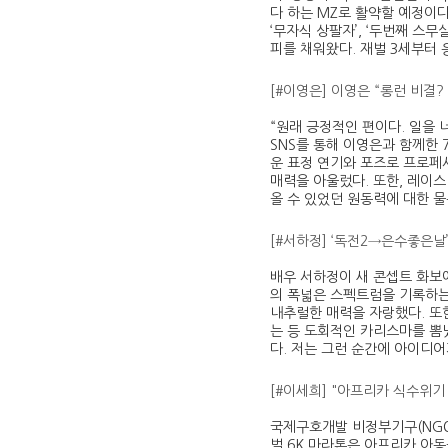
다 하는 MZ로 활약할 예정이다
‘무자식 상팔자’, ‘두번째 스무살
피를 채워왔다. 재벌 3세부터 
[#이영은] 이영은 “롱런 비결
“원래 긍정적인 편이다. 일을 
SNS를 통해 이영은과 함께한
운 표정 연기와 포즈로 프로페
매력을 아울렀다. 또한, 레이
올 수 있었던 원동력에 대한 물
[#서하정] ‘독전2→은수좋은날
배우 서하정이 새 콘셉트 화보에
의 폭넓은 스펙트럼을 기록하는
내추럴한 매력을 자랑했다. 또
는 등 도회적인 카리스마를 뽐
다. 저는 그런 순간에 아이디어
[#이세희] "아프리카 식수위기
국제구호개발 비정부기구(NGO)
벌 6K 마라톤은 아프리카 아