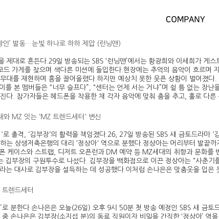
COMPANY
 광인’ 발동…눈빛 하나로 하하 제압 (런닝맨)
을 제대로 흔든다.29일 방송되는 SBS ‘런닝맨’에서는 황광희와 이세희가 게
코드 가게를 찾으며 색다른 미션에 돌입한다.현장에는 추억의 음악이 흐르며 
’ 무대를 재현하며 흥을 끌어올렸다.하지만 예상치 못한 웃픈 상황이 벌어졌다.
이를 본 멤버들은 “너무 슬프다”, “센터는 언제 서는 거냐”며 쉴 틈 없는 
어진다. 참가자들은 헤드폰을 착용한 채 각자 음악에 맞춰 춤을 추고, 홀로 다
아재와 MZ 잇는 'MZ 트렌드세터' 변신
로 출격, '김부장'의 활력을 책임졌다.26, 27일 방송된 SBS 새 금토드라마 
무하는 상생저축은행의 대리 '정상아' 역으로 분했다.정상아는 머리부터 발끝까
드폰 케이스와 스트랩, 디저트 오픈런과 DM 예약 등 MZ세대의 취향과 문화
는 김부장의 구원투수로 나섰다. 김부장을 백화점으로 이끈 정상아는 "사춘기를
?"라는 대사로 김부장을 설득하는 데 성공했다.이처럼 손나은은 맞춤옷을 입은
MZ 트렌드세터
로 분한다.손나은은 오늘(26일) 오후 9시 50분 첫 방송 예정인 SBS 새 금
극 중 손나은은 김부장(소지섭 분)의 동료 직원이자 비밀을 간직한 ‘정상아’ 