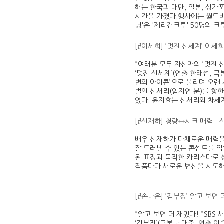
해는 한국과 대만, 일본, 싱
시간을 가졌다.행사에는 월드비
닝'은 '제리캔크루' 50명의 
[#이세희] ‘멋진 신세계’ 이세
“여러분 모두 자신만의 ‘멋진 
‘멋진 신세계’(연출 한태섭, 
변의 아이콘’으로 불리며 오랜
벌인 신서리(임지연 분)를 향
였다. 윤지효는 신서리와 차세
[#신재하] 청량↔시크 매력…신재
배우 신재하가 다채로운 매력을
잘 드러낼 수 있는 콘셉트를 
된 표정과 묵직한 카리스마로 
작품마다 새로운 변신을 시도해
[#손나은] ‘김부장’ 알고 보면
“알고 보면 더 재밌다!.”SBS
‘김부장’(극본 남대중, 연출 