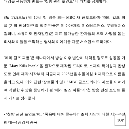
대감을 폭등하게 만드는 ‘첫방 관전 포인트’ 네 가지를 공개했다.
8월 1일(오늘) 밤 10시 첫 방송 되는 MBC 새 금토드라마 ‘메리 킬즈 피
플’(기획 권성창/연출 박준우/극본 이수아/제작 미스터로맨스, 무빙픽쳐스
컴퍼니, 스튜디오 안자일렌)은 치료 불가능한 환자들의 조력 사망을 돕는
의사와 이들을 추적하는 형사의 이야기를 다룬 서스펜스 드라마다.
‘메리 킬즈 피플’은 캐나다에서 방송 이후 법안이 채택될 정도로 성공을 거
둔 ‘Mary Kills People’을 원작으로 제작된 드라마로, 소재의 특이성과 완성
도로 인해 제작 시작부터 지금까지 2025년을 휘몰아칠 화제작으로 이름을
올리고 있다. 이와 관련 ‘장르물의 명가’ MBC 금토드라마의 계보를 이어가
며 각별한 위상을 증명하게 될 ‘메리 킬즈 피플’의 ‘첫 방송 관전 포인트’를
네 가지로 정리했다.
- ‘첫방 관전 포인트’#1. “죽음에 대해 묻는다!” 조력 사망에 대한 시의적절
TOP
한 대두! 공감력 증폭!